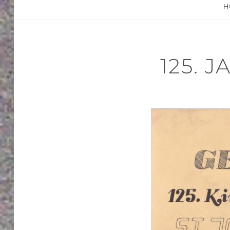
H
125. 