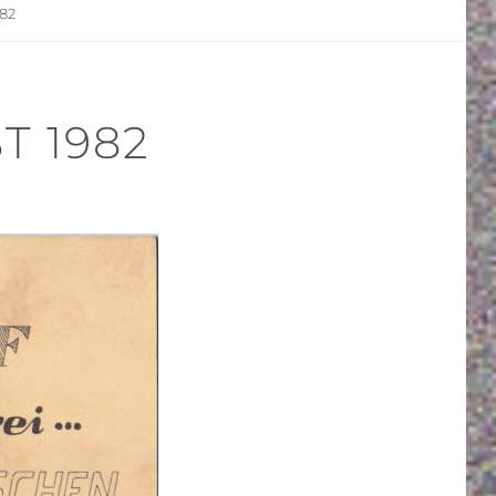
82
T 1982