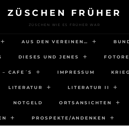
ZÜSCHEN FRÜHER
ZÜSCHEN WIE ES FRÜHER WAR
AUS DEN VEREINEN…
BUN
G
DIESES UND JENES
FOTORE
 – CAFE´S
IMPRESSUM
KRIE
LITERATUR
LITERATUR II
NOTGELD
ORTSANSICHTEN
EN
PROSPEKTE/ANDENKEN