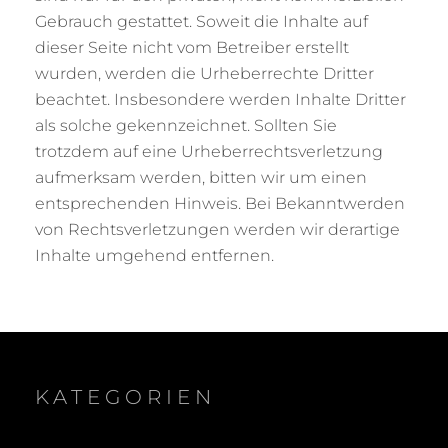
Gebrauch gestattet. Soweit die Inhalte auf
dieser Seite nicht vom Betreiber erstellt
wurden, werden die Urheberrechte Dritter
beachtet. Insbesondere werden Inhalte Dritter
als solche gekennzeichnet. Sollten Sie
trotzdem auf eine Urheberrechtsverletzung
aufmerksam werden, bitten wir um einen
entsprechenden Hinweis. Bei Bekanntwerden
von Rechtsverletzungen werden wir derartige
Inhalte umgehend entfernen.
KATEGORIEN