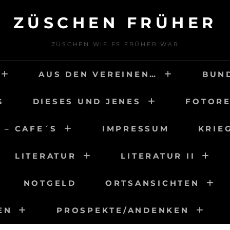
ZÜSCHEN FRÜHER
ZÜSCHEN WIE ES FRÜHER WAR
AUS DEN VEREINEN…
BUN
G
DIESES UND JENES
FOTORE
 – CAFE´S
IMPRESSUM
KRIE
LITERATUR
LITERATUR II
NOTGELD
ORTSANSICHTEN
EN
PROSPEKTE/ANDENKEN