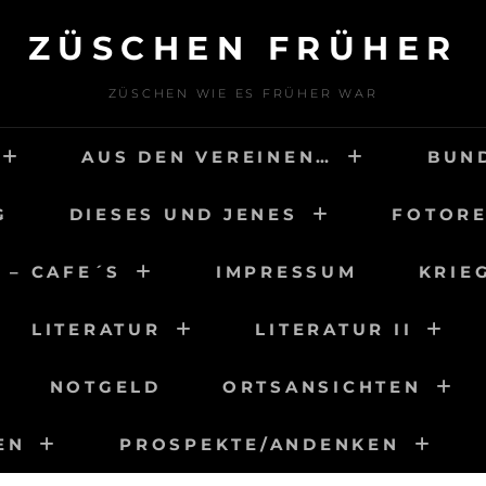
ZÜSCHEN FRÜHER
ZÜSCHEN WIE ES FRÜHER WAR
AUS DEN VEREINEN…
BUN
G
DIESES UND JENES
FOTORE
 – CAFE´S
IMPRESSUM
KRIE
LITERATUR
LITERATUR II
NOTGELD
ORTSANSICHTEN
EN
PROSPEKTE/ANDENKEN