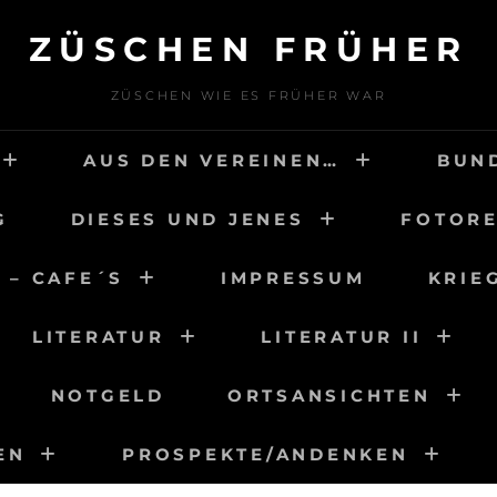
ZÜSCHEN FRÜHER
ZÜSCHEN WIE ES FRÜHER WAR
AUS DEN VEREINEN…
BUN
G
DIESES UND JENES
FOTORE
 – CAFE´S
IMPRESSUM
KRIE
LITERATUR
LITERATUR II
NOTGELD
ORTSANSICHTEN
EN
PROSPEKTE/ANDENKEN