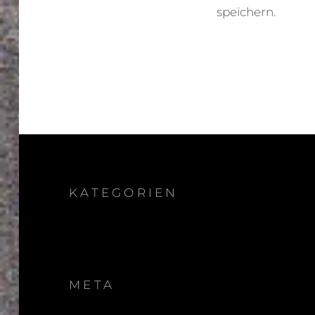
speichern.
KATEGORIEN
META