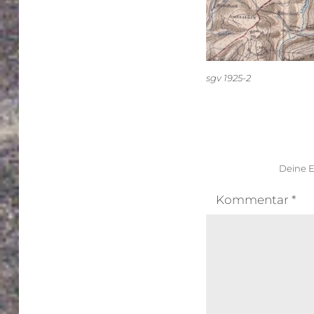
sgv 1925-2
Deine E
Kommentar
*