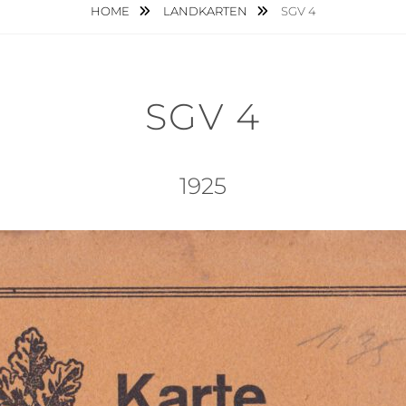
HOME
LANDKARTEN
SGV 4
SGV 4
1925