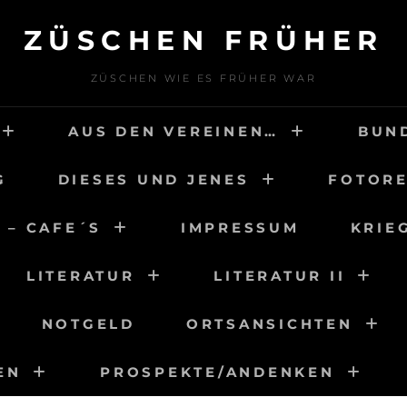
ZÜSCHEN FRÜHER
ZÜSCHEN WIE ES FRÜHER WAR
AUS DEN VEREINEN…
BUN
G
DIESES UND JENES
FOTORE
 – CAFE´S
IMPRESSUM
KRIE
LITERATUR
LITERATUR II
NOTGELD
ORTSANSICHTEN
EN
PROSPEKTE/ANDENKEN