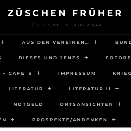
ZÜSCHEN FRÜHER
ZÜSCHEN WIE ES FRÜHER WAR
AUS DEN VEREINEN…
BUN
G
DIESES UND JENES
FOTORE
 – CAFE´S
IMPRESSUM
KRIE
LITERATUR
LITERATUR II
NOTGELD
ORTSANSICHTEN
EN
PROSPEKTE/ANDENKEN