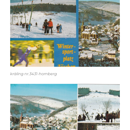
kräling nr.3431-homberg