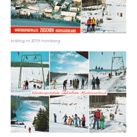
kräling nr.3019-homberg