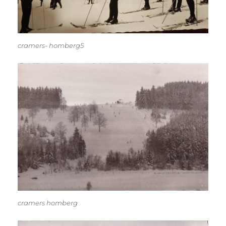
cramers- homberg5
cramers homberg