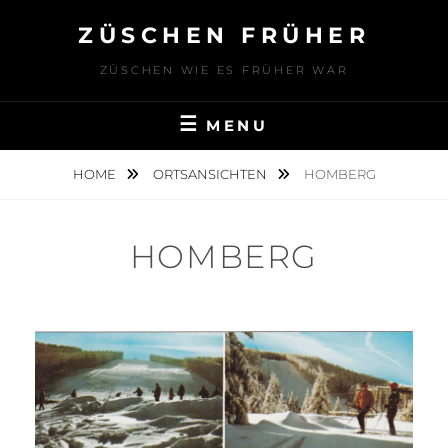
Skip
ZÜSCHEN FRÜHER
to
content
ZÜSCHEN WIE ES FRÜHER WAR
MENU
HOME
ORTSANSICHTEN
HOMBERG
HOMBERG