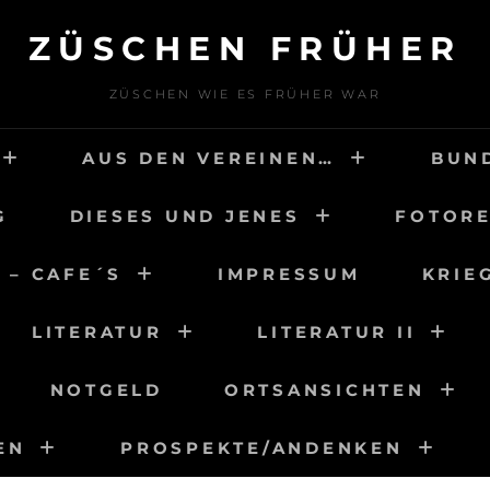
ZÜSCHEN FRÜHER
ZÜSCHEN WIE ES FRÜHER WAR
AUS DEN VEREINEN…
BUN
G
DIESES UND JENES
FOTORE
 – CAFE´S
IMPRESSUM
KRIE
LITERATUR
LITERATUR II
NOTGELD
ORTSANSICHTEN
EN
PROSPEKTE/ANDENKEN