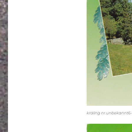
kräling nr.unbekannt6