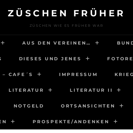
ZÜSCHEN FRÜHER
ZÜSCHEN WIE ES FRÜHER WAR
AUS DEN VEREINEN…
BUN
G
DIESES UND JENES
FOTORE
 – CAFE´S
IMPRESSUM
KRIE
LITERATUR
LITERATUR II
NOTGELD
ORTSANSICHTEN
EN
PROSPEKTE/ANDENKEN