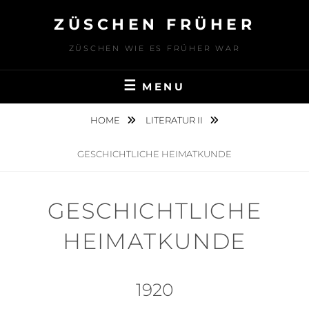
Skip
ZÜSCHEN FRÜHER
to
content
ZÜSCHEN WIE ES FRÜHER WAR
MENU
HOME
LITERATUR II
GESCHICHTLICHE HEIMATKUNDE
GESCHICHTLICHE
HEIMATKUNDE
1920