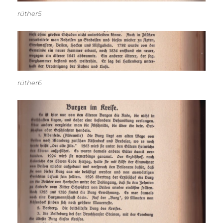
rüther5
rüther6