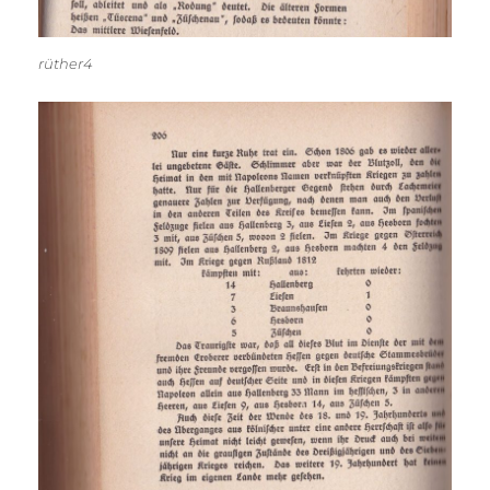
rüther4