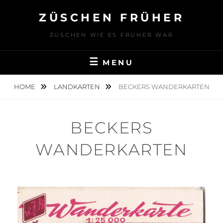
Skip
ZÜSCHEN FRÜHER
to
content
ZÜSCHEN WIE ES FRÜHER WAR
MENU
HOME
LANDKARTEN
BECKERS WANDERKARTEN
BECKERS
WANDERKARTEN