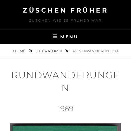
Skip
ZÜSCHEN FRÜHER
to
content
ZÜSCHEN WIE ES FRÜHER WAR
MENU
HOME
LITERATUR III
RUNDWANDERUNGEN
RUNDWANDERUNGE
N
1969