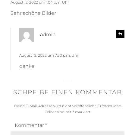
t
August 12, 2022 um 1:04 p.m. Uhr
y
:
Sehr schöne Bilder
s
R
admin
e
a
p
g
l
t
August 12, 2022 um 7:30 p.m. Uhr
y
:
danke
SCHREIBE EINEN KOMMENTAR
Deine E-Mail-Adresse wird nicht veröffentlicht.
Erforderliche
Felder sind mit
*
markiert
Kommentar
*