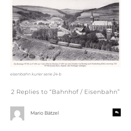
eisenbahn kurier serie 24 b
2 Replies to “Bahnhof / Eisenbahn”
s
R
Mario Bätzel
e
a
p
g
l