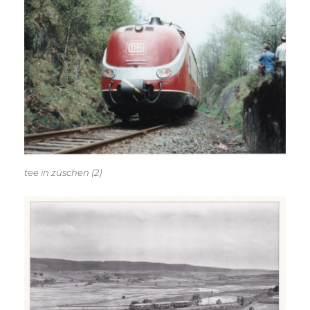
tee in züschen (2)