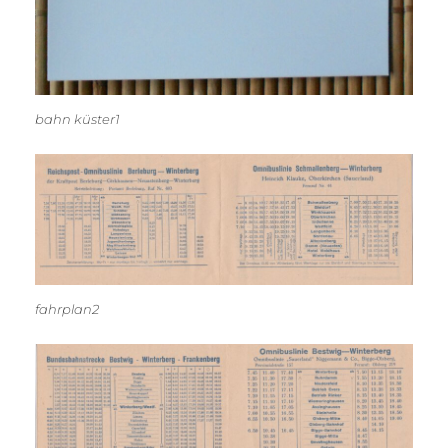
bahn küster1
fahrplan2