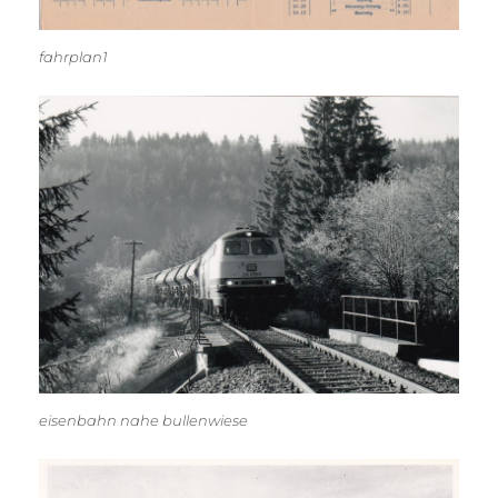
fahrplan1
eisenbahn nahe bullenwiese