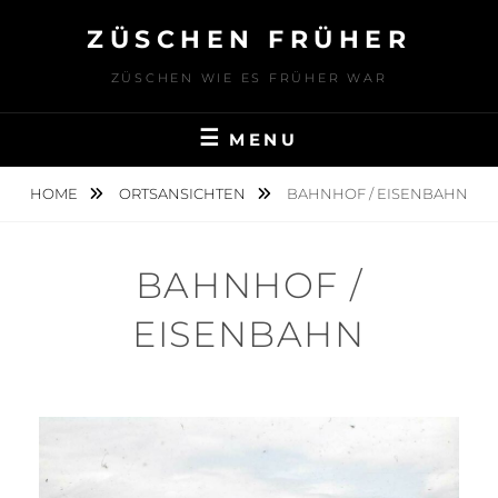
Skip
ZÜSCHEN FRÜHER
to
content
ZÜSCHEN WIE ES FRÜHER WAR
MENU
HOME
ORTSANSICHTEN
BAHNHOF / EISENBAHN
BAHNHOF /
EISENBAHN