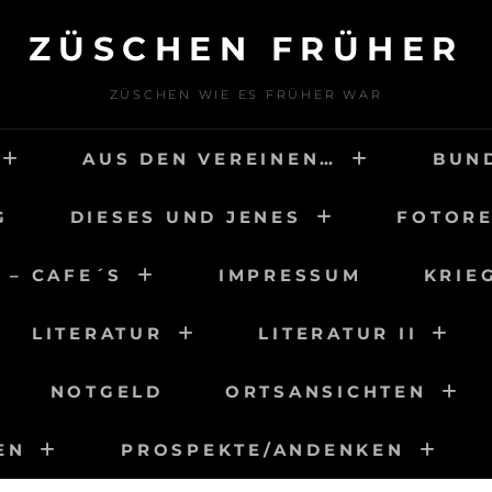
ZÜSCHEN FRÜHER
ZÜSCHEN WIE ES FRÜHER WAR
AUS DEN VEREINEN…
BUN
G
DIESES UND JENES
FOTORE
 – CAFE´S
IMPRESSUM
KRIE
LITERATUR
LITERATUR II
NOTGELD
ORTSANSICHTEN
EN
PROSPEKTE/ANDENKEN