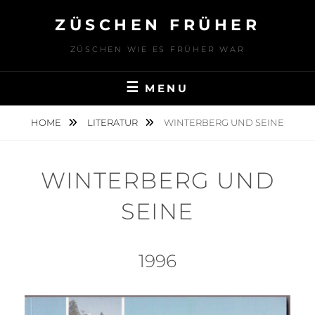
Skip
ZÜSCHEN FRÜHER
to
content
ZÜSCHEN WIE ES FRÜHER WAR
MENU
HOME
LITERATUR
WINTERBERG UND SEINE
WINTERBERG UND
SEINE
1996