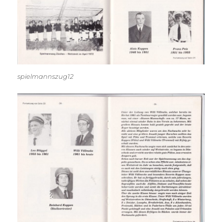
spielmannszug12