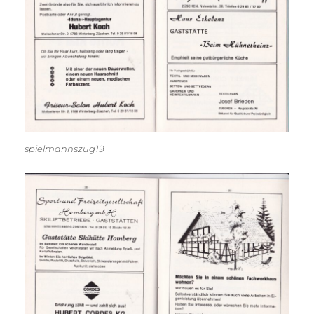
spielmannszug19