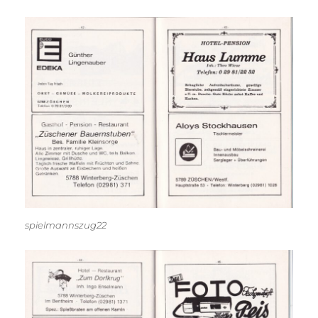
spielmannszug22