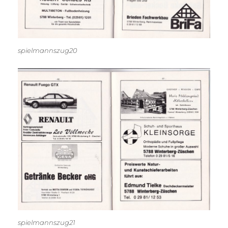
spielmannszug20
spielmannszug21