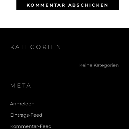
KATEGORIEN
Keine Kategorien
META
Anmelden
Eintrags-Feed
Kommentar-Feed