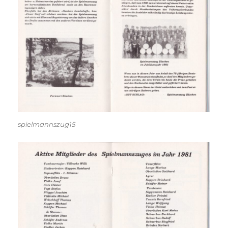
spielmannszug15