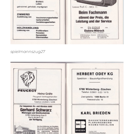
spielmannszug27