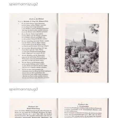
spielmannszug2
spielmannszug3