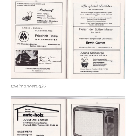
spielmannszug26